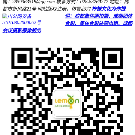
箱：2859363518@qq.com
联系方式：028-83269277
地址：成
都市新风路21号
网站版权注册，仿冒必究
柠檬文化为你提
供：成都集体照拍摄、成都团体
川公网安备
51010802000062号
合影、集体合影站架出租、成都
会议摄影摄像服务