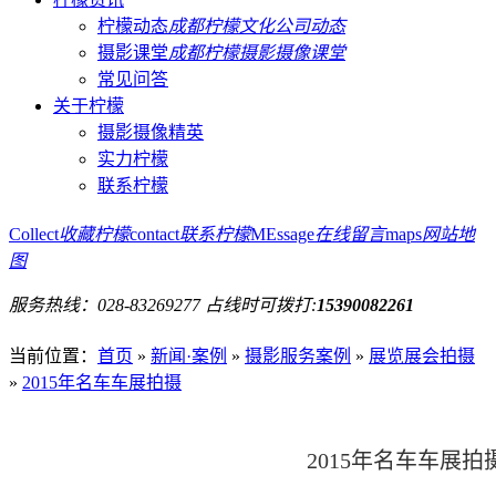
柠檬动态
成都柠檬文化公司动态
摄影课堂
成都柠檬摄影摄像课堂
常见问答
关于柠檬
摄影摄像精英
实力柠檬
联系柠檬
Collect
收藏柠檬
contact
联系柠檬
MEssage
在线留言
maps
网站地
图
服务热线：
028-83269277
占线时可拨打:
15390082261
当前位置
：
首页
»
新闻·案例
»
摄影服务案例
»
展览展会拍摄
»
2015年名车车展拍摄
2015年名车车展拍