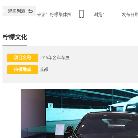
来源：柠檬集体照
浏览：
-
发布日期：2
柠檬文化
项目名称
2015年名车车展
拍摄地点
成都