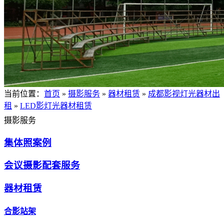
当前位置：
首页
»
摄影服务
»
器材租赁
»
成都影视灯光器材出
租
»
LED影灯光器材租赁
摄影服务
集体照案例
会议摄影配套服务
器材租赁
合影站架