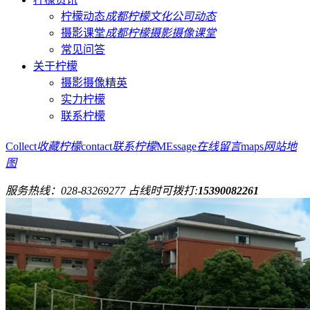
柠檬动态
成都柠檬文化公司动态
摄影课堂
成都柠檬摄影摄像课堂
常见问答
关于柠檬
摄影摄像精英
实力柠檬
联系柠檬
Collect
收藏柠檬
contact
联系柠檬
MEssage
在线留言
maps
网站地
图
服务热线：
028-83269277
占线时可拨打:
15390082261