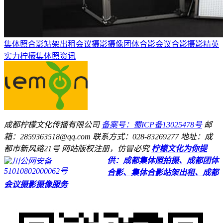
集体照
合影站架出租
会议摄影摄像
团体合影
会议合影
摄影精英
实力柠檬
集体照资讯
成都柠檬文化传播有限公司
备案号：蜀ICP备13025478号
邮
箱：2859363518@qq.com
联系方式：028-83269277
地址：成
都市新风路21号
网站版权注册，仿冒必究
柠檬文化为你提
供：成都集体照拍摄、成都团体
川公网安备
51010802000062号
合影、集体合影站架出租、成都
会议摄影摄像服务