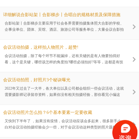
自己拥有好心情，那么，你要找拍摄团队上门服务之前，要做哪些工作
呢?下面，成都柠檬文化小编就以女士职业形象照拍摄为例分享：职业形
详细解说合影站架丨合影梯步丨合唱台的规格材质及保障措施
象照拍摄，前期要做哪些准备?
合影站架丨合影梯步主要应用于社会各界需要拍摄集体照大合影的学校、
企事业单位、团体、宾馆、酒店、旅游公司等服务单位，大量会议合影拍
摄、集体照拍摄、毕业合影、团体照，大型团体合影拍摄时都需要专业合
影站架，甚至，在很多的庆典活动中，还可以用于合唱梯的使用，为了让
会议活动拍摄，这样拍人物照片，超赞!
大家能更多的了解合影站架丨合影梯步丨合唱台材质结构及保障措施，成
都柠檬文化小编仔细整理了下面这篇文章，让大家合理利用。
会议活动拍摄，除了每个环节不能漏掉，还有关键的是有人物要拍得好
看，这个是关键，哪些该怎样的角度拍?哪些必须拍好?等等，这都是有技
巧，有方法的，下面，成都柠檬文化小编和大家分享：会议活动拍摄，这
样拍人物照片，超赞!
会议活动拍照，好照片3个秘诀曝光
2022年又过去了一大半，各大单位以及公司都会组织一些会议活动，这就
需要摄影师记录留存资料，如果你没有相关拍摄经验，那你看完小编这
篇：会议活动拍照，好照片3个秘诀曝光的文章，文章主要从：会议活动
拍摄前的准备、拍摄时机、拍摄角度3个维度与大家分享。
会议活动照片怎么拍？6个基本要素一定要收藏
又快到下半年了 ，如果没有疫情，会议活动应该会多起来，很多新手小
白对会议活动拍摄经验会少一些，对于会议活动这种类型的照片题材，具
备什么样的特点？一般情况下，都是为了现场的资料记录，所以，这类照