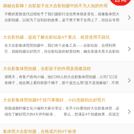
片关键核心就是要拍摄重要嘉宾和领导，然后记录好精彩瞬间，所以，成
揭秘合影梯丨合影架子在大合影拍摄中的不为人知的作用
都柠檬文化小编总结：会议活动照片怎么拍？6个基本要素一定要收藏，
做好这几点，基本上就不会出错。
不断的更新迭代过程给予了我们摄影行业也带来很多变化，就像集体照大
合影拍摄，以前为了达到好的效果，桌子凳子凳子全用上了，但自从专用
的合影梯出现以后，更好的代替桌子石阶梯，被广泛应用于于各种企事业
单位的团体照，学校的毕业合影拍摄场景中，同时在许多的会议活动，大
大合影拍摄，提前了解合影站架4个要点，租赁使用不踩坑
型庆典活动举办中，还可以用于大合唱的合唱梯用，下面小编就和大家分
享:合影梯在集体照大合影拍摄中是怎么合理应用的?
在大合影集体照照拍摄中，我们有个必备工具——合影站架，合理利用
它，就能拍摄出好照片，但合影站架的材质结构，确实直接关系大合影拍
摄对否成功的关键，小编为什么这样说呢?下面仔细和大家分享：大合影
拍摄，提前了解合影站架4个要点，租赁使用不踩坑。
大合影集体照拍摄，合影架子的作用及搭建流程
请两天，有客户咨询小编，他们300人的大合影集体照拍摄，公司门口没
有梯子，他在网上看到有那个梯子，那个该怎么用?是不是很麻烦?…不用
行不行?根据客户的一系列问题，成都柠檬文化小编个大家分享：大合影
集体照拍摄，合影架子的作用及搭建流程。
大合影集体照拍摄8个技巧掌握好，小白也能拍出好照片
前面成都柠檬文化小编和大家分享过：先手小白要拍好大合影集体照，必
须先了解好照片的4大评判标准， 那么，想满足4个拍摄效果，应该怎
样操作呢?今天，就分享拍摄方法：大合影集体照拍摄8个技巧掌握好，小
白也能拍出好照片
集体照大合影拍摄，合格成片的4个标准