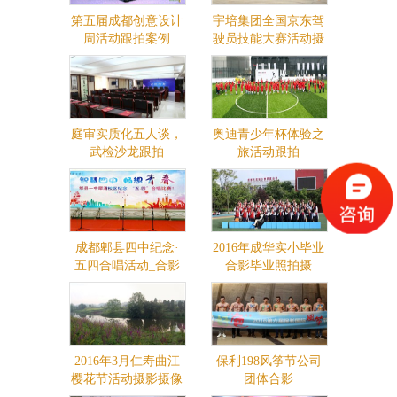
第五届成都创意设计
宇培集团全国京东驾
周活动跟拍案例
驶员技能大赛活动摄
影摄像
庭审实质化五人谈，
奥迪青少年杯体验之
武检沙龙跟拍
旅活动跟拍
成都郫县四中纪念·
2016年成华实小毕业
五四合唱活动_合影
合影毕业照拍摄
站架出租
2016年3月仁寿曲江
保利198风筝节公司
樱花节活动摄影摄像
团体合影